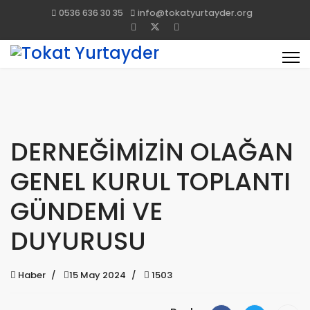
0536 636 30 35
info@tokatyurtayder.org
DERNEĞİMİZİN OLAĞAN
GENEL KURUL TOPLANTI
GÜNDEMİ VE
DUYURUSU
Haber
15 May 2024
1503